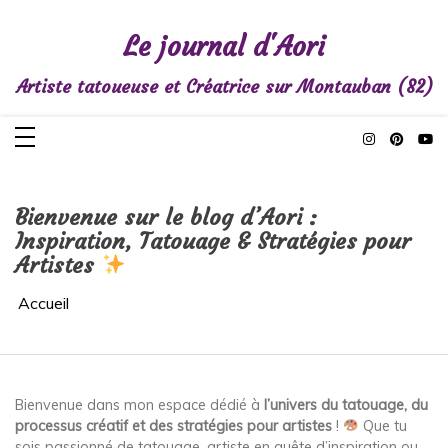
Aller
au
contenu
Le journal d'Aori
Artiste tatoueuse et Créatrice sur Montauban (82)
Bienvenue sur le blog d’Aori :
Inspiration, Tatouage & Stratégies pour
Artistes
Accueil
Bienvenue dans mon espace dédié à
l’univers du tatouage, du
processus créatif et des stratégies pour artistes
!
Que tu
sois passionné de tatouage, artiste en quête d’inspiration ou